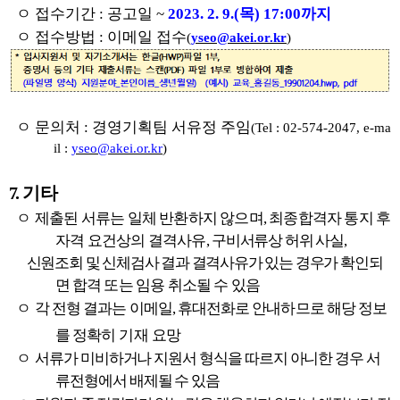
ㅇ
접수기간
:
공고일
~
2023. 2. 9.(목
) 17:00
까지
ㅇ
접수방법
:
이메일 접수
(
yseo@akei.or.kr
)
ㅇ
문의처
:
경영기획팀 서유정 주임
(Tel : 02-574-2047, e-ma
il :
yseo@akei.or.kr
)
7.
기 타
ㅇ
제출된 서류는 일체 반환하지 않으며
,
최종합격자 통지 후
자격 요건상의 결격사유
,
구비서류상 허위 사실
,
신원조회 및
신체검사 결과 결격사유가 있는 경우가 확인되
면
합격 또는 임용 취소될 수 있음
ㅇ
각 전형 결과는 이메일
,
휴대전화로 안내하므로 해당 정보
를 정확
히 기재 요망
ㅇ
서류가 미비하거나 지원서 형식을 따르지 아니한 경우 서
류전형에서 배제될 수 있음