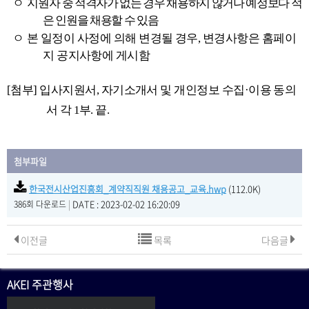
ㅇ
지원
자 중 적격자가 없는 경우 채용하지 않거나 예정보다 적
은 인원을 채용할 수 있음
ㅇ
본 일정이 사정에 의해 변경될 경우
,
변경사항은 홈페이
지 공지사항에 게시함
[
첨부
]
입사지원서
,
자기소개서 및 개인정보 수집
·
이용 동의
서 각
1
부
.
끝
.
첨부파일
한국전시산업진흥회_계약직직원 채용공고_교육.hwp
(112.0K)
|
DATE : 2023-02-02 16:20:09
386회 다운로드
이전글
목록
다음글
AKEI 주관행사