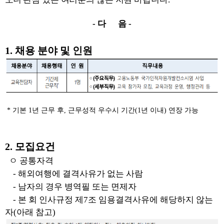
-
다 음
-
1.
채용 분야 및 인원
*
기본
1
년 근무 후
,
근무성적 우수시 기간
(1
년 이내
)
연장 가능
2.
모집요건
ㅇ 공통자격
-
해외여행에 결격사유가 없는 사람
-
남자의 경우 병역필 또는 면제자
-
본 회 인사규정 제
7
조 임용결격사유에 해당하지 않는
자
(
아래 참고
)