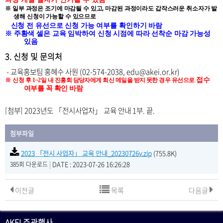
※
일부 과정은 조기에 마감될 수 있고
,
마감된 과정이라도 갑작스러운 취소자가 발
생해 신청이 가능할 수 있으므로
신청 전 유선으로 신청 가능 여부를 확인하기 바람
※ 주황색 셀은 교육 임박하여 신청 시점에 따라 선착순 마감 가능성
있음
3. 신청 및 문의처
- 교육홍보팀 홍혜수 사원 (02-574-2038, edu@akei.or.kr)
접수
※
신청
후
1~2
일 내 진흥회 담당자에게 회신 메일을 받지 못한 경우 유선으로
여부를 꼭 확인 바람
[첨부] 2023년도
「전시사업자」 교육 안내 1부. 끝.
첨부파일
2023 「전시 사업자」 교육 안내_20230726v.zip
(755.8K)
|
DATE : 2023-07-26 16:26:28
385회 다운로드
이전글
목록
다음글
AKEI 주관행사