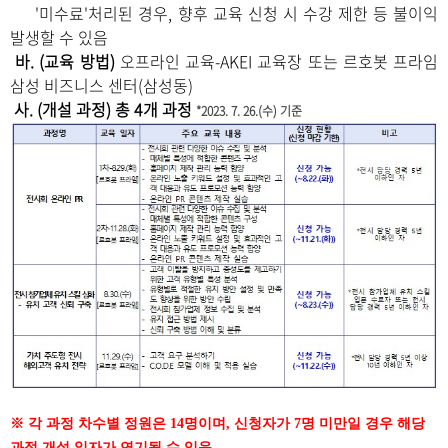
'미수료'처리된 경우, 향후 교육 신청 시 수강 제한 등 불이익
발생할 수 있음
바
. (교육 방법)
​오프라인 교육-AKEI 교육장 또는 르호봇 프라임
삼성 비즈니스 센터(삼성동)
사
. (개설 과정) 총 4개 과정
*2023. 7. 26.(수) 기준
※
각 과정 차수별 정원은
14
명이며
,
신청자가
7
명 미만일 경우 해당
과정 개설 일자가 연기될 수 있음