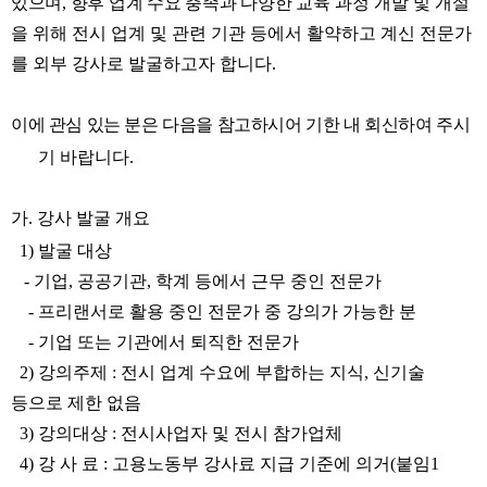
있으며
,
향후 업계
수요 충족과 다양한 교
육 과정 개발 및
개설
을 위해 전시 업계 및 관련 기관 등에서 활약하고 계신 전문가
를 외부 강사로 발굴하고자 합니다
.
이에 관심 있는 분은
다음을 참고하시어 기한 내 회신하여 주시
기
바랍니다
.
가
.
강사 발굴 개요
1)
발굴 대상
-
기업
,
공공기관
,
학계 등에서 근무 중인 전문가
-
프리랜서로 활용 중인 전문가 중 강의가 가능한 분
-
기업 또는 기관에서 퇴직한 전문가
2)
강의주제
:
전시 업계 수요에 부합하는 지식
,
신기술
등으로
제한 없음
3)
강의대상
:
전시사업자 및 전시 참가업체
4)
강 사 료
:
고용노동부 강사료 지급 기준에 의거
(
붙임
1