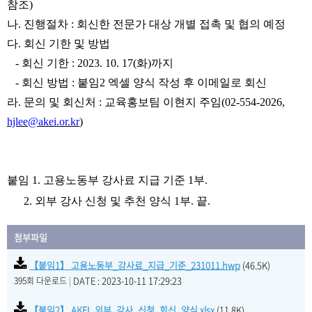
참조
)
나
.
진행절차
:
회신한 전문가 대상 개별 접촉 및 협의 예정
다
.
회신 기한 및 방법
-
회신 기한
: 2023. 10. 17(
화
)
까지
-
회신 방법
:
붙임
2
엑셀 양식 작성 후
이메일로 회신
라
.
문의 및 회신처
:
교육홍보팀 이현지 주임
(02-554-2026,
hjlee@akei.or.kr
)
붙임
1.
고용노동부 강사료 지급 기준
1
부
.
2.
외부 강사 신청 및 추천 양식
1
부
.
끝
.
첨부파일
【붙임1】 고용노동부_강사료_지급_기준_231011.hwp
(46.5K)
|
DATE : 2023-10-11 17:29:23
395회 다운로드
【붙임2】 AKEI_외부_강사_신청_회신_양식.xlsx
(11.8K)